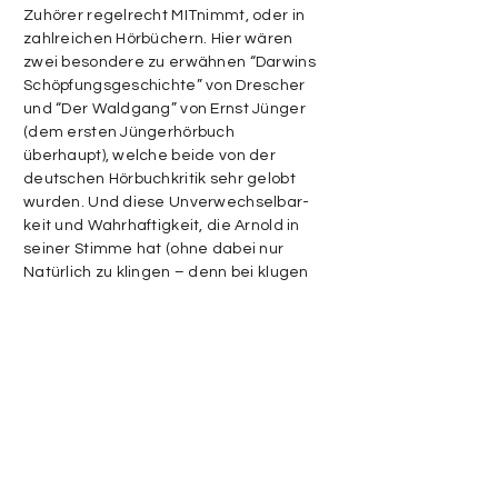
Zuhörer regelrecht MITnimmt, oder in
zahlreichen Hörbüchern. Hier wären
zwei besondere zu erwähnen “Darwins
Schöpfungs­geschichte” von Drescher
und “Der Waldgang” von Ernst Jünger
(dem ersten Jüngerhörbuch
überhaupt), welche beide von der
deutschen Hörbuchkritik sehr gelobt
wurden. Und diese Un­verwechsel­bar­
keit und Wahr­haftigkeit, die Arnold in
seiner Stimme hat (ohne dabei nur
Natürlich zu klingen – denn bei klugen
Sprach­akzentuierungen hilft ihm, dass
er ein exelenter Schauspieler ist) findet
er mehr und mehr Anklang bei
Dokumentationen als Voice Over,
Werbung, Imagefilm, PC- bzw.
Playstation­spielen und bleibt dennoch
besonders, was selten ist.